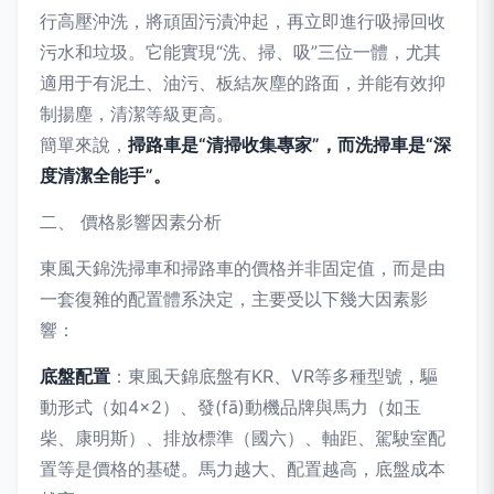
行高壓沖洗，將頑固污漬沖起，再立即進行吸掃回收
污水和垃圾。它能實現“洗、掃、吸”三位一體，尤其
適用于有泥土、油污、板結灰塵的路面，并能有效抑
制揚塵，清潔等級更高。
簡單來說，
掃路車是“清掃收集專家”，而洗掃車是“深
度清潔全能手”。
二、 價格影響因素分析
東風天錦洗掃車和掃路車的價格并非固定值，而是由
一套復雜的配置體系決定，主要受以下幾大因素影
響：
底盤配置
：東風天錦底盤有KR、VR等多種型號，驅
動形式（如4×2）、發(fā)動機品牌與馬力（如玉
柴、康明斯）、排放標準（國六）、軸距、駕駛室配
置等是價格的基礎。馬力越大、配置越高，底盤成本