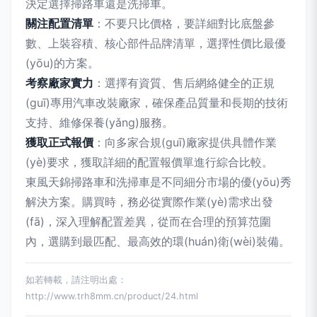
決定選擇掃路車還是洗掃車。
關注配置清單
：不要只比價格，要詳細對比底盤參
數、上裝容積、核心部件品牌清單，選擇性價比最優
(yōu)的方案。
考察廠家實力
：選擇有資質、售后網絡健全的正規
(guī)專用汽車改裝廠家，確保產品質量和長期的技術
支持、維修保養(yǎng)服務。
獲取正式報價
：向多家合規(guī)廠家提供具體作業
(yè)要求，獲取詳細的配置報價單進行綜合比較。
東風天錦掃路車和洗掃車是不同細分市場的優(yōu)秀
解決方案。購買時，務必從實際作業(yè)需求出發
(fā)，深入理解配置差異，從而在合理的預算范圍
內，選購到最匹配、最高效的環(huán)衛(wèi)裝備。
如若轉載，請注明出處：
http://www.trh8mm.cn/product/24.html