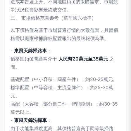
造成本普遍上升。不同地區(qū)的采購需求、市場競
爭狀況也會影響最終成交價。
三、 市場價格范圍參考（當前國六標準）
以下價格僅為基于市場普遍行情的大致范圍，具體價
格需以廠家根據詳細配置報出的最終報價為準。
-
東風天錦掃路車
：
價格區(qū)間通常介于
人民幣20萬元至35萬元
之
間。
基礎配置（中小容積，國產主件）：約20-25萬元。
標準配置（中等容積，主流品牌件）：約25-30萬
元。
高配（大容積，部分進口件，智能控制）：約30-35
萬元以上。
-
東風天錦洗掃車
：
由于功能集成度更高，其價格普遍高于同等級掃路