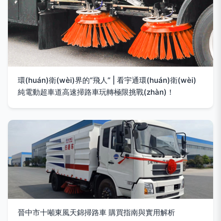
環(huán)衛(wèi)界的“飛人” | 看宇通環(huán)衛(wèi)
純電動超車道高速掃路車玩轉極限挑戰(zhàn)！
晉中市十噸東風天錦掃路車 購買指南與實用解析