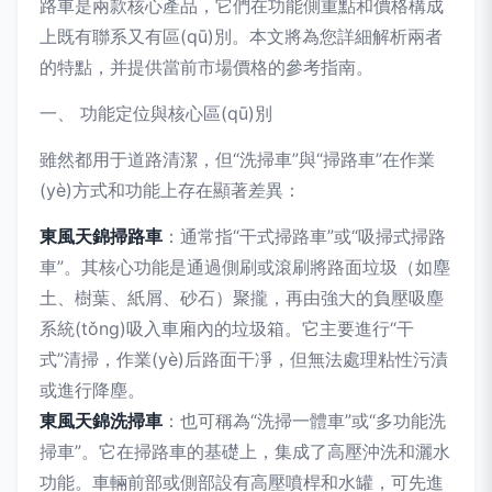
路車是兩款核心產品，它們在功能側重點和價格構成
上既有聯系又有區(qū)別。本文將為您詳細解析兩者
的特點，并提供當前市場價格的參考指南。
一、 功能定位與核心區(qū)別
雖然都用于道路清潔，但“洗掃車”與“掃路車”在作業
(yè)方式和功能上存在顯著差異：
東風天錦掃路車
：通常指“干式掃路車”或“吸掃式掃路
車”。其核心功能是通過側刷或滾刷將路面垃圾（如塵
土、樹葉、紙屑、砂石）聚攏，再由強大的負壓吸塵
系統(tǒng)吸入車廂內的垃圾箱。它主要進行“干
式”清掃，作業(yè)后路面干凈，但無法處理粘性污漬
或進行降塵。
東風天錦洗掃車
：也可稱為“洗掃一體車”或“多功能洗
掃車”。它在掃路車的基礎上，集成了高壓沖洗和灑水
功能。車輛前部或側部設有高壓噴桿和水罐，可先進