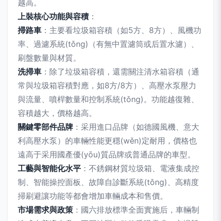
越高。
上裝核心功能與容積
：
掃路車
：主要看垃圾箱容積（如5方、8方）、風機功
率、過濾系統(tǒng)（有無中置濾筒或后置水濾）、
刷盤數量與材質。
洗掃車
：除了垃圾箱容積，還需關注清水箱容積（通
常與垃圾箱容積對應，如8方/8方）、高壓水泵壓力
與流量、噴桿數量和控制系統(tǒng)。功能越復雜、
容積越大，價格越高。
關鍵零部件品牌
：采用進口品牌（如德國風機、意大
利高壓水泵）的車輛性能更穩(wěn)定耐用，價格也
遠高于采用國產優(yōu)質品牌或普通品牌的車型。
工藝與智能化水平
：不銹鋼材質垃圾箱、電液集成控
制、智能操控面板、故障自診斷系統(tǒng)、高精度
掃刷避讓功能等都會增加車輛成本和售價。
市場需求與政策
：國六排放標準全面實施后，車輛制