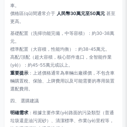
車。
價格區(qū)間通常介于
人民幣30萬元至50萬元
甚至
更高。
基礎配置（洗掃功能完備，中等容積）：約30-38萬
元。
標準配置（大容積，性能均衡）：約38-45萬元。
高配/頂配（超大容積，核心部件進口，全智能作業
(yè)）：約45-55萬元或以上。
重要提示
：上述價格通常為車輛出廠裸價，不包含車
輛購置稅、保險、上牌費用以及可能需要的專用裝置
選配費用。
四、 選購建議
明確需求
：根據主要作業(yè)路面的污染類型（普通
垃圾還是油污泥砂）、清潔標準、作業(yè)里程等，